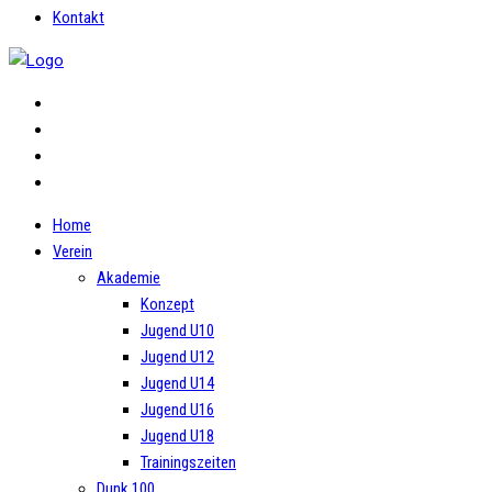
Kontakt
Home
Verein
Akademie
Konzept
Jugend U10
Jugend U12
Jugend U14
Jugend U16
Jugend U18
Trainingszeiten
Dunk 100