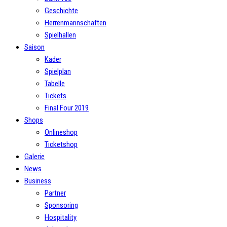
Geschichte
Herrenmannschaften
Spielhallen
Saison
Kader
Spielplan
Tabelle
Tickets
Final Four 2019
Shops
Onlineshop
Ticketshop
Galerie
News
Business
Partner
Sponsoring
Hospitality