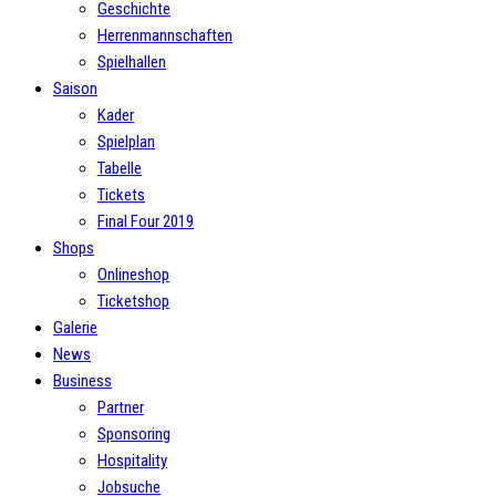
Geschichte
Herrenmannschaften
Spielhallen
Saison
Kader
Spielplan
Tabelle
Tickets
Final Four 2019
Shops
Onlineshop
Ticketshop
Galerie
News
Business
Partner
Sponsoring
Hospitality
Jobsuche