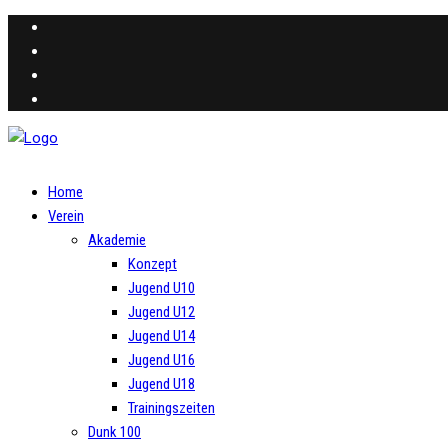
Home
Verein
Akademie
Konzept
Jugend U10
Jugend U12
Jugend U14
Jugend U16
Jugend U18
Trainingszeiten
Dunk 100